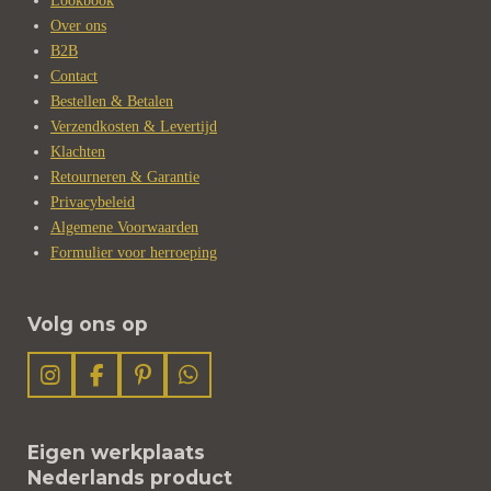
Lookbook
Over ons
B2B
Contact
Bestellen & Betalen
Verzendkosten & Levertijd
Klachten
Retourneren & Garantie
Privacybeleid
Algemene Voorwaarden
Formulier voor herroeping
Volg ons op
I
F
P
W
n
a
i
h
s
c
n
a
t
e
t
t
Eigen werkplaats
a
b
e
s
Nederlands product
g
o
r
A