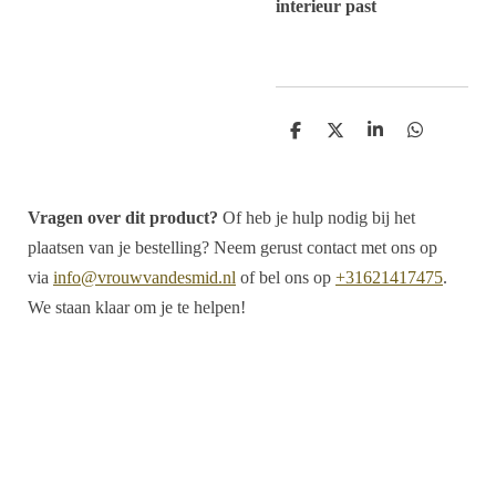
interieur past
D
D
S
D
e
e
h
e
l
e
a
l
e
l
r
e
n
e
n
Vragen over dit product?
Of heb je hulp nodig bij het
plaatsen van je bestelling? Neem gerust contact met ons op
via
info@vrouwvandesmid.nl
of bel ons op
+31621417475
.
We staan klaar om je te helpen!