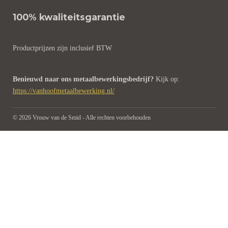
r
o
e
p
100% kwaliteitsgarantie
a
k
s
p
m
t
Productprijzen zijn inclusief BTW
Benieuwd naar ons metaalbewerkingsbedrijf?
Kijk op:
https://vanhoofmetaalbewerking.nl/
© 2026 Vrouw van de Smid - Alle rechten voorbehouden