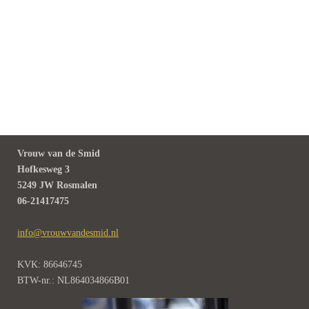
Vrouw van de Smid
Hofkesweg 3
5249 JW Rosmalen
06-21417475
info@vrouwvandesmid.nl
KVK: 86646745
BTW-nr.: NL864034866B01