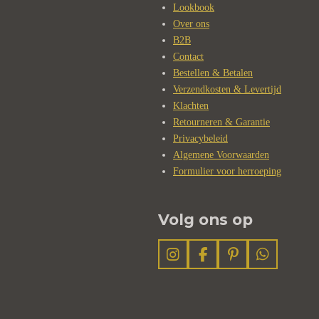
Lookbook
Over ons
B2B
Contact
Bestellen & Betalen
Verzendkosten & Levertijd
Klachten
Retourneren & Garantie
Privacybeleid
Algemene Voorwaarden
Formulier voor herroeping
Volg ons op
I
F
P
W
n
a
i
h
s
c
n
a
t
e
t
t
a
b
e
s