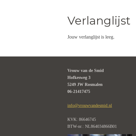
Verlanglijst
Jouw verlanglijst is leeg.
Vrouw van de Smid
Hofkesweg 3
5249 JW Rosmalen
06-21417475
info@vrouwvandesmid.nl
KVK: 86646745
BTW-nr.: NL864034866B01