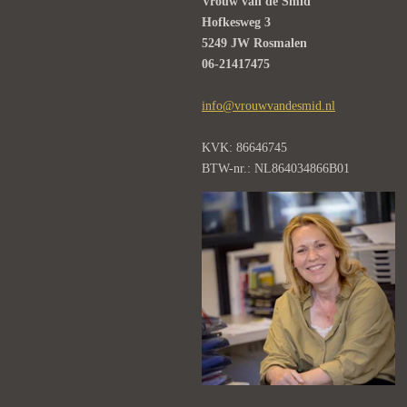
Vrouw van de Smid
Hofkesweg 3
5249 JW Rosmalen
06-21417475
info@vrouwvandesmid.nl
KVK: 86646745
BTW-nr.: NL864034866B01