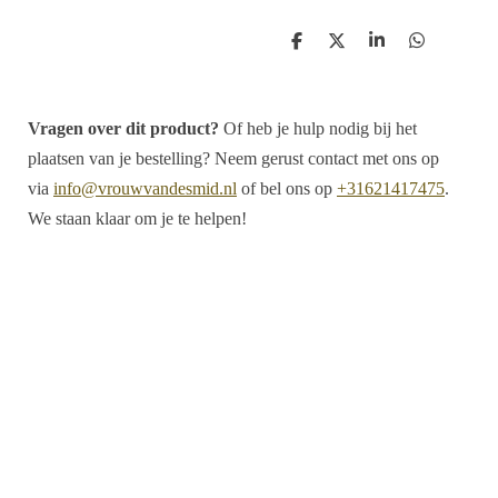
D
D
S
D
e
e
h
e
l
e
a
l
e
l
r
e
n
e
n
Vragen over dit product?
Of heb je hulp nodig bij het
plaatsen van je bestelling? Neem gerust contact met ons op
via
info@vrouwvandesmid.nl
of bel ons op
+31621417475
.
We staan klaar om je te helpen!