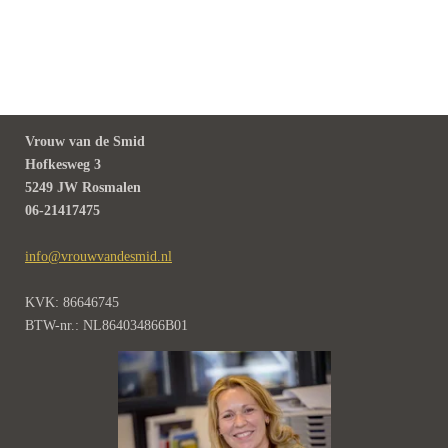
Vrouw van de Smid
Hofkesweg 3
5249 JW Rosmalen
06-21417475
info@vrouwvandesmid.nl
KVK: 86646745
BTW-nr.: NL864034866B01