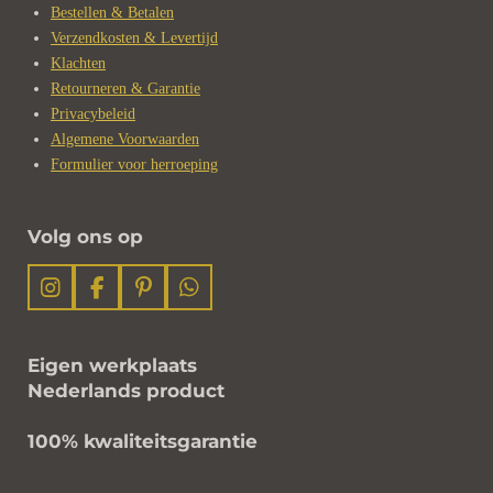
Bestellen & Betalen
Verzendkosten & Levertijd
Klachten
Retourneren & Garantie
Privacybeleid
Algemene Voorwaarden
Formulier voor herroeping
Volg ons op
I
F
P
W
n
a
i
h
s
c
n
a
t
e
t
t
Eigen werkplaats
a
b
e
s
Nederlands product
g
o
r
A
r
o
e
p
100% kwaliteitsgarantie
a
k
s
p
m
t