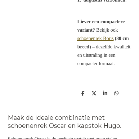
Liever een compactere
variant?
Bekijk ook
schoenenrek Boris
(80 cm
breed)
– dezelfde kwaliteit
en uitstraling in een
compacter formaat.
D
D
S
D
e
e
h
e
l
e
a
l
e
l
r
e
n
e
n
Maak de ideale combinatie met
schoenenrek Oscar en kapstok Hugo.
Schoenenrek Oscar is de perfecte match met onze stalen