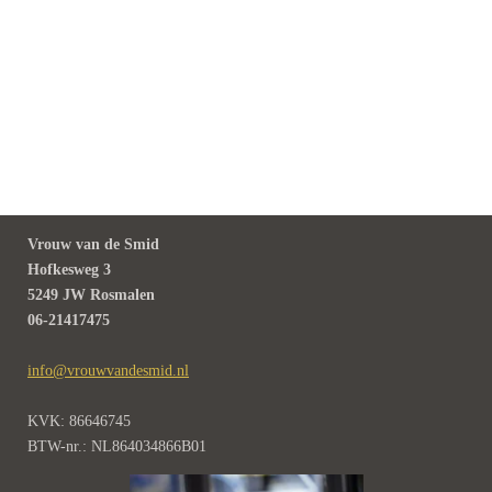
Vrouw van de Smid
Hofkesweg 3
5249 JW Rosmalen
06-21417475
info@vrouwvandesmid.nl
KVK: 86646745
BTW-nr.: NL864034866B01