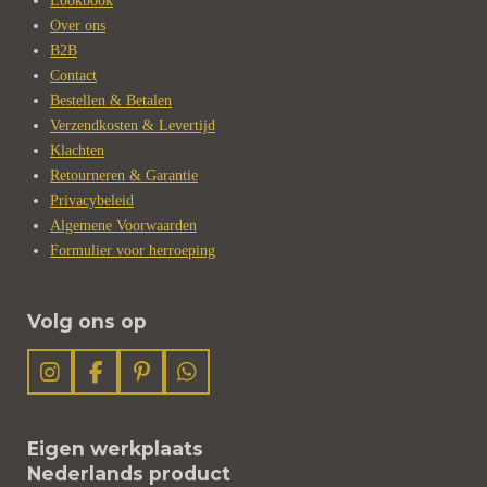
Lookbook
Over ons
B2B
Contact
Bestellen & Betalen
Verzendkosten & Levertijd
Klachten
Retourneren & Garantie
Privacybeleid
Algemene Voorwaarden
Formulier voor herroeping
Volg ons op
I
F
P
W
n
a
i
h
s
c
n
a
t
e
t
t
Eigen werkplaats
a
b
e
s
Nederlands product
g
o
r
A