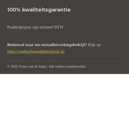
r
o
e
p
100% kwaliteitsgarantie
a
k
s
p
m
t
Productprijzen zijn inclusief BTW
Benieuwd naar ons metaalbewerkingsbedrijf?
Kijk op:
https://vanhoofmetaalbewerking.nl/
© 2026 Vrouw van de Smid - Alle rechten voorbehouden