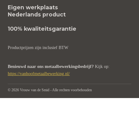
t
e
t
t
Eigen werkplaats
a
b
e
s
Nederlands product
g
o
r
A
r
o
e
p
100% kwaliteitsgarantie
a
k
s
p
m
t
Productprijzen zijn inclusief BTW
Benieuwd naar ons metaalbewerkingsbedrijf?
Kijk op:
https://vanhoofmetaalbewerking.nl/
© 2026 Vrouw van de Smid - Alle rechten voorbehouden