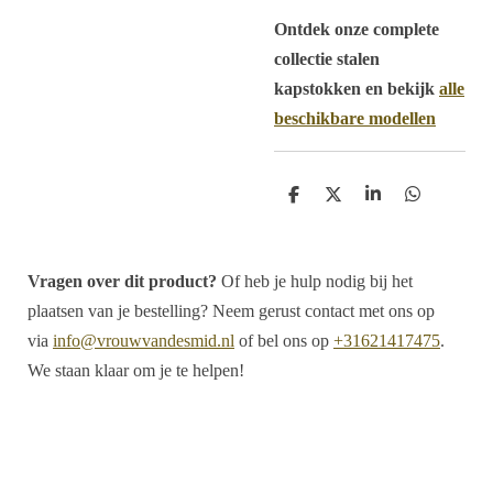
Ontdek onze complete
collectie stalen
kapstokken en bekijk
alle
beschikbare modellen
D
D
S
D
e
e
h
e
l
e
a
l
e
l
r
e
n
e
n
Vragen over dit product?
Of heb je hulp nodig bij het
plaatsen van je bestelling? Neem gerust contact met ons op
via
info@vrouwvandesmid.nl
of bel ons op
+31621417475
.
We staan klaar om je te helpen!