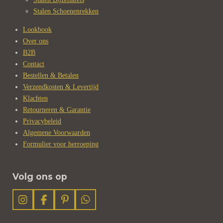
Stalen Schoenenrekken
Lookbook
Over ons
B2B
Contact
Bestellen & Betalen
Verzendkosten & Levertijd
Klachten
Retourneren & Garantie
Privacybeleid
Algemene Voorwaarden
Formulier voor herroeping
Volg ons op
I
F
P
W
n
a
i
h
s
c
n
a